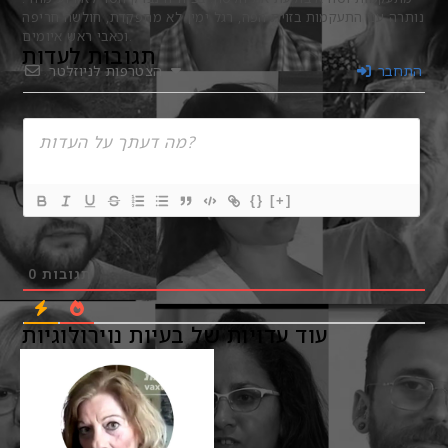
נותרה עם התעקמות בזוית הפה, רגל ימין לא מתפקדת, חולשה חריפה
וכאבי ראש איומים.
תגובות לעדות
התחבר
הצטרפות לניוזלטר
{}
[+]
תגובות
0
עוד עדויות של בעיות נוירולוגיות