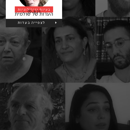
בעיות נוירולוגיות
6:21
העדות של שולמית
לצפייה בעדות