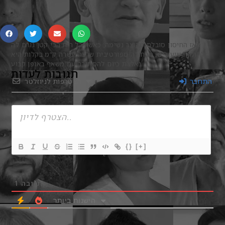
מאז החיסון סובלת מקוצר נשימה, כאשר כל ריח הכי קטן גורם לה
להתקף שיעולים. מבחורה ספורטיבית שרצה עשרה ק“מ בקלות היא
נאלצת כיום להסתובב עם משאף באופן קבוע.
תגובות לעדות
התחבר
הצטרפות לניוזלטר
{}
[+]
תגובה
1
הישנות ביותר