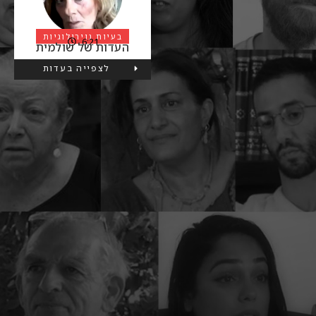
בעיות נוירולוגיות
6:21
העדות של שולמית
לצפייה בעדות