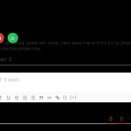
לא היו הדבקות המוניות, בד”כ 2-3 דיירים שהיו באותו החדר, ובניגוד למה שנאמר בחדש
עברו פעמים רבות את המחלה ללא תסמינים.
תג
הצט
{}
[+]