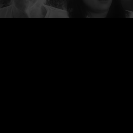
El Proyecto de Testimonios se creó para
proporcionar una plataforma para todos
aquellos que se vieron afectados después
de recibir las vacunas covid-19 y para
asegurarse de que se escuchen sus voces,
ya que no se escuchan en los medios.
El contenido del sitio web está bajo la licencia Creative Commons
Attribution
Non-Commercial International License 4.0
Todos los derechos reservados a El Proyecto de los Testimonios
2026 Ⓒ