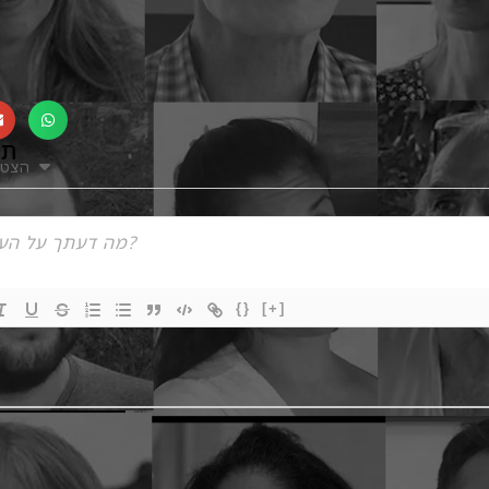
תג
הצטר
{}
[+]