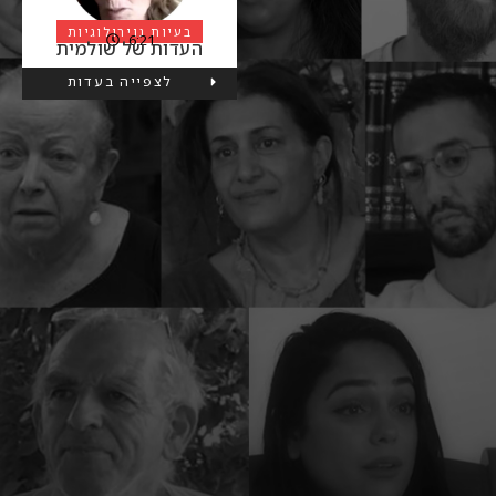
בעיות נוירולוגיות
6:21
העדות של שולמית
לצפייה בעדות