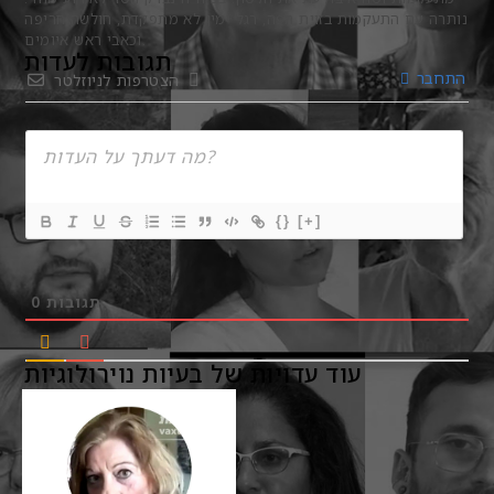
נותרה עם התעקמות בזוית הפה, רגל ימין לא מתפקדת, חולשה חריפה
וכאבי ראש איומים.
תגובות לעדות
התחבר
הצטרפות לניוזלטר
{}
[+]
0
תגובות
עוד עדויות של בעיות נוירולוגיות